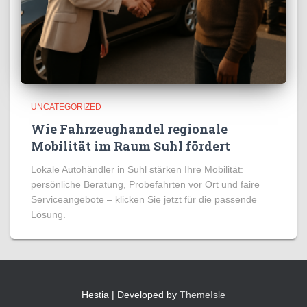
UNCATEGORIZED
Wie Fahrzeughandel regionale
Mobilität im Raum Suhl fördert
Lokale Autohändler in Suhl stärken Ihre Mobilität:
persönliche Beratung, Probefahrten vor Ort und faire
Serviceangebote – klicken Sie jetzt für die passende
Lösung.
Hestia | Developed by
ThemeIsle