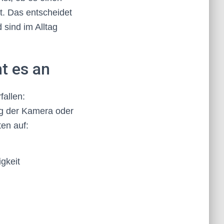
t. Das entscheidet
 sind im Alltag
t es an
allen:
g der Kamera oder
en auf:
gkeit