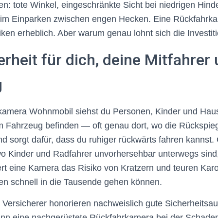
n: tote Winkel, eingeschränkte Sicht bei niedrigen Hind
eim Einparken zwischen engen Hecken. Eine Rückfahr
iken erheblich. Aber warum genau lohnt sich die Investit
rheit für dich, deine Mitfahrer 
g
kamera Wohnmobil siehst du Personen, Kinder und Haust
em Fahrzeug befinden — oft genau dort, wo die Rückspieg
und sorgt dafür, dass du ruhiger rückwärts fahren kannst.
 Kinder und Radfahrer unvorhersehbar unterwegs sind, 
rt eine Kamera das Risiko von Kratzern und teuren Kar
en schnell in die Tausende gehen können.
: Versicherer honorieren nachweislich gute Sicherheitsau
nn eine nachgerüstete Rückfahrkamera bei der Schaden