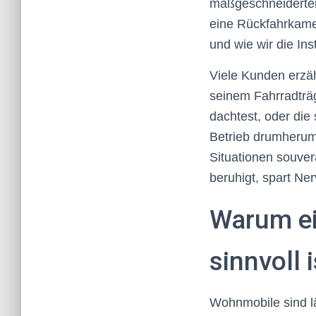
maßgeschneiderten
eine Rückfahrkame
und wie wir die Ins
Viele Kunden erzäh
seinem Fahrradträge
dachtest, oder die
Betrieb drumherum 
Situationen souver
beruhigt, spart N
Warum e
sinnvoll i
Wohnmobile sind lä