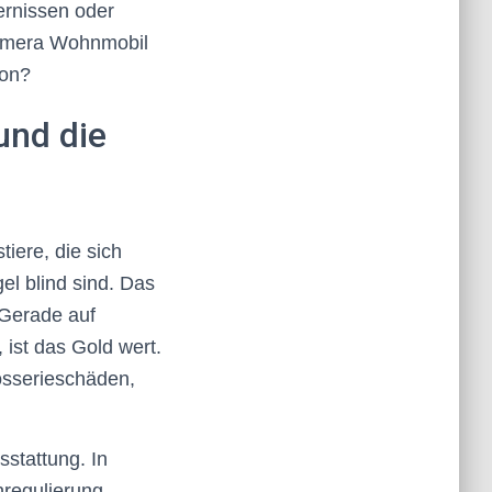
ernissen oder
kamera Wohnmobil
ion?
und die
iere, die sich
el blind sind. Das
 Gerade auf
ist das Gold wert.
osserieschäden,
sstattung. In
regulierung