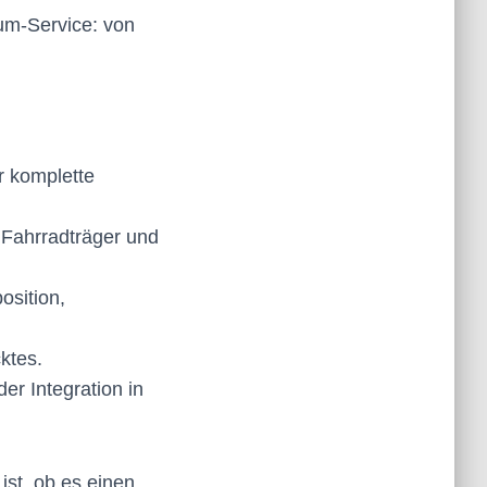
um-Service: von
r komplette
 Fahrradträger und
sition,
ktes.
r Integration in
ist, ob es einen