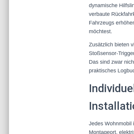
dynamische Hilfsli
verbaute Rückfahr
Fahrzeugs erhöhen
möchtest.
Zusätzlich bieten
Stoßsensor-Trigger
Das sind zwar nich
praktisches Logbuc
Individu
Installat
Jedes Wohnmobil is
Montageort, elektr