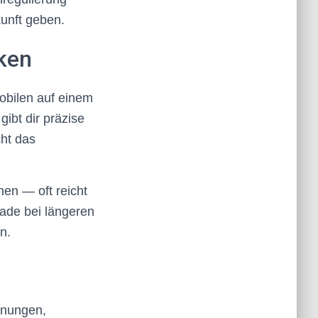
unft geben.
ken
obilen auf einem
ibt dir präzise
cht das
en — oft reicht
rade bei längeren
n.
hnungen,