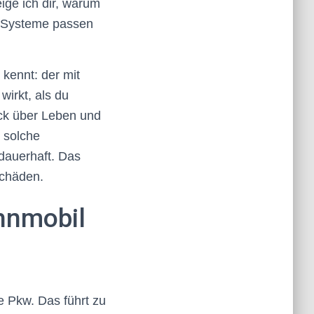
ge ich dir, warum
e Systeme passen
kennt: der mit
wirkt, als du
ick über Leben und
 solche
dauerhaft. Das
Schäden.
hnmobil
e Pkw. Das führt zu