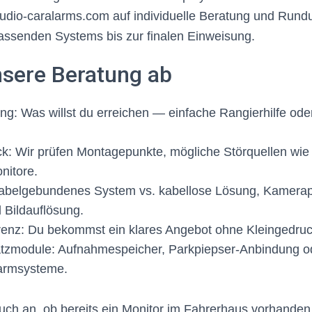
audio-caralarms.com auf individuelle Beratung und Rund
assenden Systems bis zur finalen Einweisung.
nsere Beratung ab
ung: Was willst du erreichen — einfache Rangierhilfe ode
: Wir prüfen Montagepunkte, mögliche Störquellen wie
nitore.
abelgebundenes System vs. kabellose Lösung, Kamerapo
 Bildauflösung.
enz: Du bekommst ein klares Angebot ohne Kleingedruc
tzmodule: Aufnahmespeicher, Parkpiepser-Anbindung ode
armsysteme.
ch an, ob bereits ein Monitor im Fahrerhaus vorhanden 