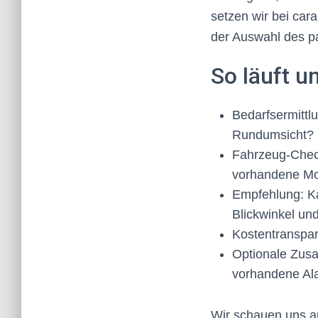
setzen wir bei car
der Auswahl des p
So läuft u
Bedarfsermittl
Rundumsicht?
Fahrzeug-Check
vorhandene Mo
Empfehlung: K
Blickwinkel und
Kostentranspar
Optionale Zusa
vorhandene Al
Wir schauen uns au